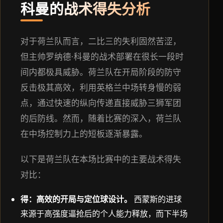
科曼的战术得失分析
对于荷兰队而言，二比三的失利固然苦涩，
但主帅罗纳德·科曼的战术部署在很长一段时
间内都极具威胁。荷兰队在开局阶段的防守
反击极其高效，利用英格兰中场转身慢的弱
点，通过快速的纵向传递直接威胁三狮军团
的后防线。然而，随着比赛的深入，荷兰队
在中场控制力上的短板逐渐暴露。
以下是荷兰队在本场比赛中的主要战术得失
对比：
得：高效的开局与定位球设计。
西蒙斯的进球
来源于高强度逼抢后的个人能力释放，而下半场