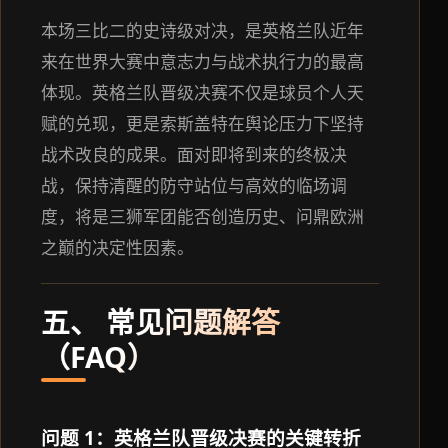
本场三比二的史诗级对决，是英格兰队近年
来在世界大赛中意志力与战术执行力的最高
体现。英格兰队晋级决赛不仅是球员个人天
赋的兑现，更是索斯盖特在舆论压力下坚持
战术改良的成果。面对即将到来的终极决
战，保持清醒的防守站位与高效的临场调
度，将是三狮军团能否创造历史、问鼎欧洲
之巅的决定性因素。
五、 常见问题解答
（FAQ）
问题 1：英格兰队晋级决赛的关键转折