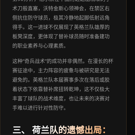
术刀般直塞，沃特金斯心领神会，在禁区右
侧抗住防守球员，极其冷静地起脚低射远角
得手。这一进球不仅展现了英格兰队雄厚的
板凳深度，更体现了替补球员随时准备建功
的职业素养与心理素质。
这种“奇兵战术”的成功并非偶然。在漫长的杯
赛征途中，主力阵容的疲惫与被研究是无法
避免的。英格兰队本届赛事多次在落后或胶
着状态下依靠替补席扭转乾坤，这不仅极大
丰富了球队的战术维度，也让未来的决赛对
手难以进行针对性防守。
三、 荷兰队的遗憾出局：