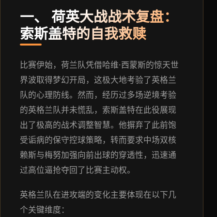
一、 荷英大战战术复盘：
索斯盖特的自我救赎
比赛伊始，荷兰队凭借哈维·西蒙斯的惊天世
界波取得梦幻开局，这极大地考验了英格兰
队的心理防线。然而，经历过多场逆境考验
的英格兰队并未慌乱，索斯盖特在此役展现
出了极高的战术调整智慧。他摒弃了此前饱
受诟病的保守控球策略，转而要求中场双核
赖斯与梅努加强向前出球的穿透性，迅速通
过高位逼抢夺回了比赛主动权。
英格兰队在进攻端的变化主要体现在以下几
个关键维度：