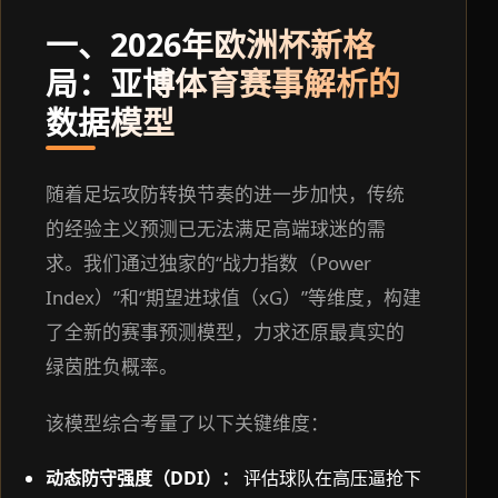
一、2026年欧洲杯新格
局：亚博体育赛事解析的
数据模型
随着足坛攻防转换节奏的进一步加快，传统
的经验主义预测已无法满足高端球迷的需
求。我们通过独家的“战力指数（Power
Index）”和“期望进球值（xG）”等维度，构建
了全新的赛事预测模型，力求还原最真实的
绿茵胜负概率。
该模型综合考量了以下关键维度：
动态防守强度（DDI）：
评估球队在高压逼抢下