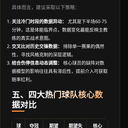
具体而言，建议采取以下策略：
关注冷门时段的数据异动：
尤其是下半场60-75
分钟，这是体能临界点，数据变化最能反映主教
练的真实战术意图。
交叉比对历史交锋数据：
排除单一赛果的偶然
性，寻找风格克制的深层逻辑。
结合伤停信息动态调整：
核心球员的缺阵对数
据模型的影响往往具有滞后性，提前介入可获取
赔率红利。
五、四大热门球队核心数
据对比
球
夺冠
期望
期望失
核心