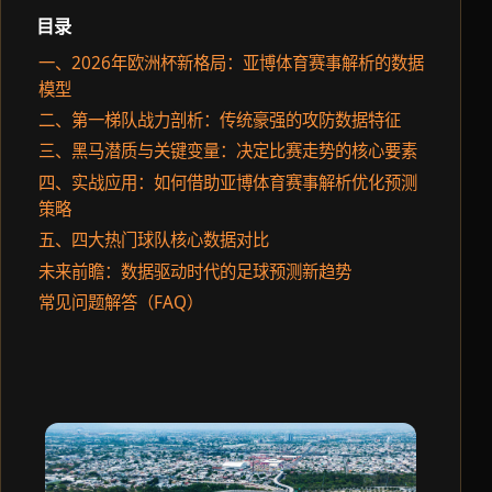
目录
一、2026年欧洲杯新格局：亚博体育赛事解析的数据
模型
二、第一梯队战力剖析：传统豪强的攻防数据特征
三、黑马潜质与关键变量：决定比赛走势的核心要素
四、实战应用：如何借助亚博体育赛事解析优化预测
策略
五、四大热门球队核心数据对比
未来前瞻：数据驱动时代的足球预测新趋势
常见问题解答（FAQ）