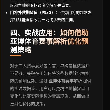
度和主帅的临场调度变得至关重要。
门将扑救期望值（PSxG）：
优秀门将的超常发
挥往往能直接改变一场淘汰赛的走向。
四、实战应用：如何借助
亚博体育赛事解析优化预
测策略
对于广大赛事爱好者而言，单纯看懂数据并
不足够，关键在于如何将这些数据转化为实
际的预测优势。通过
亚博体育赛事解析
提供
的实时数据流，用户可以更精准地捕捉盘口
变化与比赛实际走势的背离现象，从而做出
更具性价比的决策。