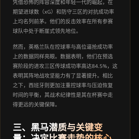
凭借恐怖的阵容深度和年轻一代的崛起，在
期望进球数（xG）和防守三区的对抗成功率
上均名列前茅。他们的反击效率在所有参赛
球队中处于断崖式领先地位。
然而，英格兰队在控球率与高位逼抢成功率
上的数据同样亮眼。数据表明，他们在预选
赛阶段的进攻三区传球成功率高达84.5%，这
表明其阵地战攻坚能力有了显著提升。相比
之下，西班牙则更加注重控球率与压迫恢复
时间的平衡，其战术纪律性是其在杯赛中走
得更远的关键保障。
三、黑马潜质与关键变
量：决定比赛走势的核心